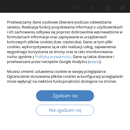
EN
PL
Przetwarzamy dane osobowe zbierane podczas odwiedzania
serwisu. Realizacja funkcji pozyskiwania informacji o użytkownikach
i ich zachowaniu odbywa się poprzez dobrowolnie wprowadzone w
formularzach informacje oraz zapisywanie w urządzeniach
końcowych plików cookies (tzw. ciasteczka). Dane, w tym pliki
cookies, wykorzystywane są w celu realizacji usług, zapewnienia
wygodnego korzystania ze strony oraz w celu monitorowania
2018 vol. 76
ruchu zgodnie z
Polityką prywatności
. Dane są także zbierane i
przetwarzane przez narzędzie Google Analytics (
więcej
).
Możesz zmienić ustawienia cookies w swojej przeglądarce.
Ograniczenie stosowania plików cookies w konfiguracji przeglądarki
Identyfikacja atutów
może wpłynąć na niektóre funkcjonalności dostępne na stronie.
zastosowania przetwarzania w
Zgadzam się
chmurze przez małe firmy
Nie zgadzam się
1
Michał TRZISZKA