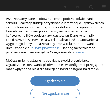
EN
PL
Przetwarzamy dane osobowe zbierane podczas odwiedzania
serwisu. Realizacja funkcji pozyskiwania informacji o użytkownikach
i ich zachowaniu odbywa się poprzez dobrowolnie wprowadzone w
formularzach informacje oraz zapisywanie w urządzeniach
końcowych plików cookies (tzw. ciasteczka). Dane, w tym pliki
cookies, wykorzystywane są w celu realizacji usług, zapewnienia
wygodnego korzystania ze strony oraz w celu monitorowania
1996 vol. 19
ruchu zgodnie z
Polityką prywatności
. Dane są także zbierane i
przetwarzane przez narzędzie Google Analytics (
więcej
).
Spis treści
Możesz zmienić ustawienia cookies w swojej przeglądarce.
Ograniczenie stosowania plików cookies w konfiguracji przeglądarki
może wpłynąć na niektóre funkcjonalności dostępne na stronie.
Więcej
Zgadzam się
Organizacja i Zarządzanie 1996;19
Nie zgadzam się
Artykuł
(PDF)