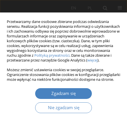
EN
PL
Przetwarzamy dane osobowe zbierane podczas odwiedzania
serwisu. Realizacja funkcji pozyskiwania informacji o użytkownikach
i ich zachowaniu odbywa się poprzez dobrowolnie wprowadzone w
formularzach informacje oraz zapisywanie w urządzeniach
końcowych plików cookies (tzw. ciasteczka). Dane, w tym pliki
cookies, wykorzystywane są w celu realizacji usług, zapewnienia
wygodnego korzystania ze strony oraz w celu monitorowania
2013 vol. 61
ruchu zgodnie z
Polityką prywatności
. Dane są także zbierane i
przetwarzane przez narzędzie Google Analytics (
więcej
).
Możesz zmienić ustawienia cookies w swojej przeglądarce.
Ograniczenie stosowania plików cookies w konfiguracji przeglądarki
Wykorzystanie analizy FMEA we
może wpłynąć na niektóre funkcjonalności dostępne na stronie.
współczesnej koncepcji
Zgadzam się
utrzymania ruchu (RCM)
Nie zgadzam się
1
Joanna MIKOŁAJCZYK