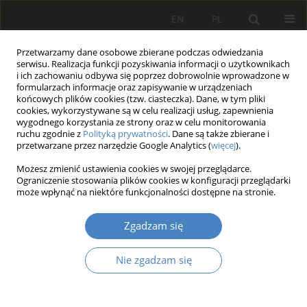
EN
PL
Przetwarzamy dane osobowe zbierane podczas odwiedzania
serwisu. Realizacja funkcji pozyskiwania informacji o użytkownikach
i ich zachowaniu odbywa się poprzez dobrowolnie wprowadzone w
formularzach informacje oraz zapisywanie w urządzeniach
końcowych plików cookies (tzw. ciasteczka). Dane, w tym pliki
cookies, wykorzystywane są w celu realizacji usług, zapewnienia
wygodnego korzystania ze strony oraz w celu monitorowania
2018 vol. 76
ruchu zgodnie z
Polityką prywatności
. Dane są także zbierane i
przetwarzane przez narzędzie Google Analytics (
więcej
).
Możesz zmienić ustawienia cookies w swojej przeglądarce.
Ograniczenie stosowania plików cookies w konfiguracji przeglądarki
Koncepcja ilościowego
może wpłynąć na niektóre funkcjonalności dostępne na stronie.
przedstawienia zagrożeń
Zgadzam się
występujących na terenie
Nie zgadzam się
budowy