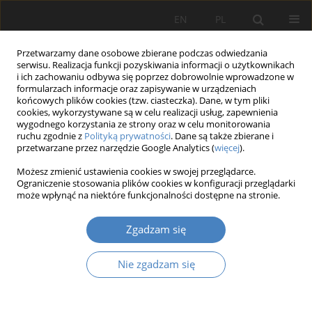
EN
PL
Przetwarzamy dane osobowe zbierane podczas odwiedzania
serwisu. Realizacja funkcji pozyskiwania informacji o użytkownikach
i ich zachowaniu odbywa się poprzez dobrowolnie wprowadzone w
formularzach informacje oraz zapisywanie w urządzeniach
końcowych plików cookies (tzw. ciasteczka). Dane, w tym pliki
cookies, wykorzystywane są w celu realizacji usług, zapewnienia
wygodnego korzystania ze strony oraz w celu monitorowania
2017 vol. 74
ruchu zgodnie z
Polityką prywatności
. Dane są także zbierane i
przetwarzane przez narzędzie Google Analytics (
więcej
).
Możesz zmienić ustawienia cookies w swojej przeglądarce.
Ograniczenie stosowania plików cookies w konfiguracji przeglądarki
Ocena wybranych działań
może wpłynąć na niektóre funkcjonalności dostępne na stronie.
systemowych na rzecz osób
Zgadzam się
niepełnosprawnych w Polsce –
Nie zgadzam się
opinie i kierunki zmian