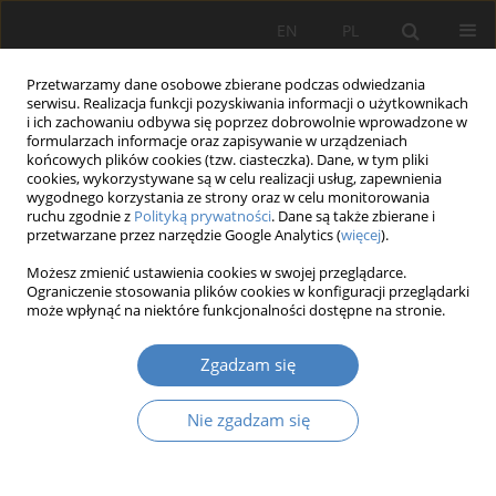
EN
PL
Przetwarzamy dane osobowe zbierane podczas odwiedzania
serwisu. Realizacja funkcji pozyskiwania informacji o użytkownikach
i ich zachowaniu odbywa się poprzez dobrowolnie wprowadzone w
formularzach informacje oraz zapisywanie w urządzeniach
końcowych plików cookies (tzw. ciasteczka). Dane, w tym pliki
cookies, wykorzystywane są w celu realizacji usług, zapewnienia
wygodnego korzystania ze strony oraz w celu monitorowania
2020 vol. 82
ruchu zgodnie z
Polityką prywatności
. Dane są także zbierane i
przetwarzane przez narzędzie Google Analytics (
więcej
).
Możesz zmienić ustawienia cookies w swojej przeglądarce.
Ograniczenie stosowania plików cookies w konfiguracji przeglądarki
KOMPROMIS POMIĘDZY
może wpłynąć na niektóre funkcjonalności dostępne na stronie.
ZMIENNĄ WYSOKOŚCIĄ
Zgadzam się
SKŁADEK I ŚWIADCZEŃ W
Nie zgadzam się
HYBRYDOWYM PROGRAMIE