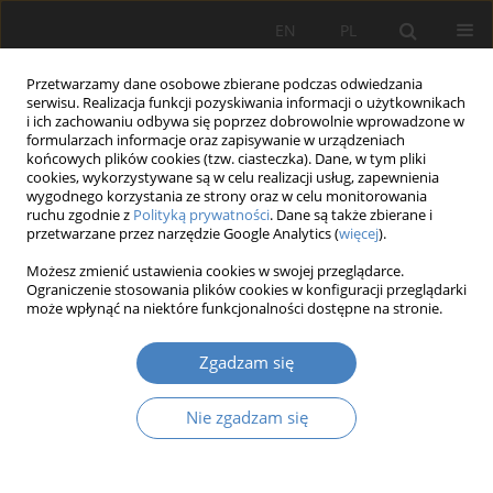
EN
PL
Przetwarzamy dane osobowe zbierane podczas odwiedzania
serwisu. Realizacja funkcji pozyskiwania informacji o użytkownikach
i ich zachowaniu odbywa się poprzez dobrowolnie wprowadzone w
formularzach informacje oraz zapisywanie w urządzeniach
końcowych plików cookies (tzw. ciasteczka). Dane, w tym pliki
cookies, wykorzystywane są w celu realizacji usług, zapewnienia
wygodnego korzystania ze strony oraz w celu monitorowania
2020 vol. 81
ruchu zgodnie z
Polityką prywatności
. Dane są także zbierane i
przetwarzane przez narzędzie Google Analytics (
więcej
).
Możesz zmienić ustawienia cookies w swojej przeglądarce.
Ograniczenie stosowania plików cookies w konfiguracji przeglądarki
ZARZĄDZANIE PROGRAMEM
może wpłynąć na niektóre funkcjonalności dostępne na stronie.
UTRZYMANIA APLIKACJI
Zgadzam się
MULTIMEDIALNEJ – STUDIUM
Nie zgadzam się
PRZYPADKU