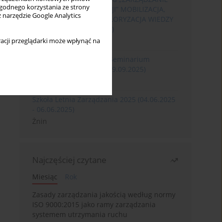
wygodnego korzystania ze strony
ROZWOJEM ORGANIZACJI” MOBILIZACJA,
z narzędzie Google Analytics
KOMERCJALIZACJA I WALORYZACJA WIEDZY
(06.05.2026 - 08.05.2026)
Szklarska Poręba
acji przeglądarki może wpłynąć na
XXXII Międzynarodowe Seminarium
Ergonomii (17.09.2025-19.09.2025)
Poznań
Szkoła Letnia Zarządzania 2025 (04.06.2025
- 06.06.2025)
Żnin
Najczęściej czytane
Miesiąc
Rok
Zasady zarządzania jakością według normy
ISO 9000:2015 jako ramy zarządzania
systemem utrzymania ruchu