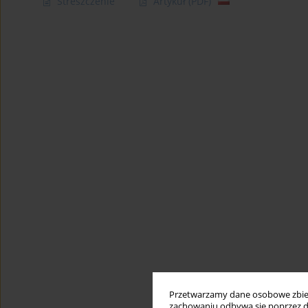
Streszczenie
Artykuł
(PDF)
Przetwarzamy dane osobowe zbiera
zachowaniu odbywa się poprzez d