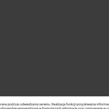
ne podczas odwiedzania serwisu. Realizacja funkcji pozyskiwania informacj
obrowolnie wprowadzone w formularzach informacje oraz zapisywanie w u