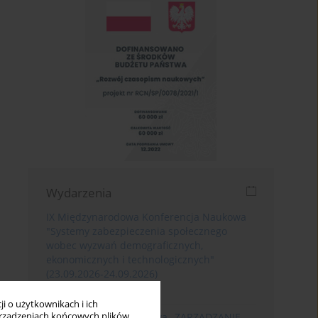
Wydarzenia
IX Międzynarodowa Konferencja Naukowa
"Systemy zabezpieczenia społecznego
wobec wyzwań demograficznych,
ekonomicznych i technologicznych"
(23.09.2026-24.09.2026)
Poznań
i o użytkownikach i ich
rządzeniach końcowych plików
XIII Konferencja Naukowa „ZARZĄDZANIE