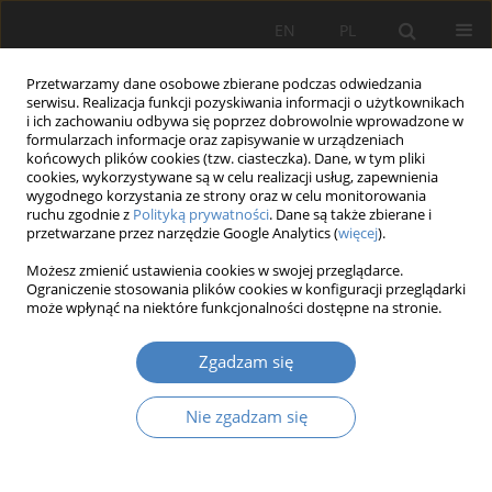
EN
PL
Przetwarzamy dane osobowe zbierane podczas odwiedzania
serwisu. Realizacja funkcji pozyskiwania informacji o użytkownikach
i ich zachowaniu odbywa się poprzez dobrowolnie wprowadzone w
formularzach informacje oraz zapisywanie w urządzeniach
końcowych plików cookies (tzw. ciasteczka). Dane, w tym pliki
cookies, wykorzystywane są w celu realizacji usług, zapewnienia
wygodnego korzystania ze strony oraz w celu monitorowania
Autor
Anna Marszałek
ruchu zgodnie z
Polityką prywatności
. Dane są także zbierane i
przetwarzane przez narzędzie Google Analytics (
więcej
).
Możesz zmienić ustawienia cookies w swojej przeglądarce.
Ocena wybranych środowiskowych
Ograniczenie stosowania plików cookies w konfiguracji przeglądarki
uwarunkowań organizacji pracy ratowników
może wpłynąć na niektóre funkcjonalności dostępne na stronie.
górniczych
Zgadzam się
Anna MARSZAŁEK
,
Grażyna BARTKOWIAK
,
Anna DĄBROWSKA
,
Sylwia
KRZEMIŃSKA
Nie zgadzam się
Organizacja i Zarządzanie 2017;73:197-211
DOI
:
https://doi.org/10.21008/j.0239-9415.2017.073.13
Streszczenie
Artykuł
(PDF)