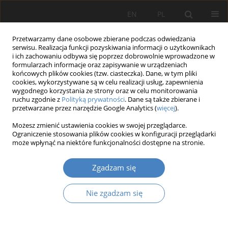
EN
PL
Przetwarzamy dane osobowe zbierane podczas odwiedzania
serwisu. Realizacja funkcji pozyskiwania informacji o użytkownikach
i ich zachowaniu odbywa się poprzez dobrowolnie wprowadzone w
formularzach informacje oraz zapisywanie w urządzeniach
końcowych plików cookies (tzw. ciasteczka). Dane, w tym pliki
cookies, wykorzystywane są w celu realizacji usług, zapewnienia
wygodnego korzystania ze strony oraz w celu monitorowania
Autor
Bernadeta GÓRAL
ruchu zgodnie z
Polityką prywatności
. Dane są także zbierane i
przetwarzane przez narzędzie Google Analytics (
więcej
).
Możesz zmienić ustawienia cookies w swojej przeglądarce.
Ocena możliwości ograniczenia narażenia na
Ograniczenie stosowania plików cookies w konfiguracji przeglądarki
czynniki szkodliwe w kopalni granitu
może wpłynąć na niektóre funkcjonalności dostępne na stronie.
Bernadeta GÓRAL
,
Iwona ROMANOWSKA-SŁOMKA
,
Izabela Horzela
Zgadzam się
Organizacja i Zarządzanie 2015;66:5-26
Streszczenie
Artykuł
(PDF)
Nie zgadzam się
Zgłoś artykuł