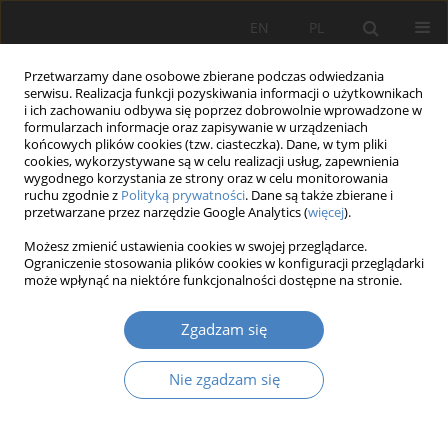
EN
PL
Przetwarzamy dane osobowe zbierane podczas odwiedzania
serwisu. Realizacja funkcji pozyskiwania informacji o użytkownikach
i ich zachowaniu odbywa się poprzez dobrowolnie wprowadzone w
formularzach informacje oraz zapisywanie w urządzeniach
końcowych plików cookies (tzw. ciasteczka). Dane, w tym pliki
cookies, wykorzystywane są w celu realizacji usług, zapewnienia
wygodnego korzystania ze strony oraz w celu monitorowania
Autor
Kamila LUDWIKOWSKA
ruchu zgodnie z
Polityką prywatności
. Dane są także zbierane i
przetwarzane przez narzędzie Google Analytics (
więcej
).
Możesz zmienić ustawienia cookies w swojej przeglądarce.
Skuteczność badania potrzeb szkoleniowych i jej
Ograniczenie stosowania plików cookies w konfiguracji przeglądarki
związek ze sprawnością pracowników
może wpłynąć na niektóre funkcjonalności dostępne na stronie.
Kamila LUDWIKOWSKA
Zgadzam się
Organizacja i Zarządzanie 2018;77:179-193
DOI
:
https://doi.org/10.21008/j.0239-9415.2018.077.11
Nie zgadzam się
Streszczenie
Artykuł
(PDF)