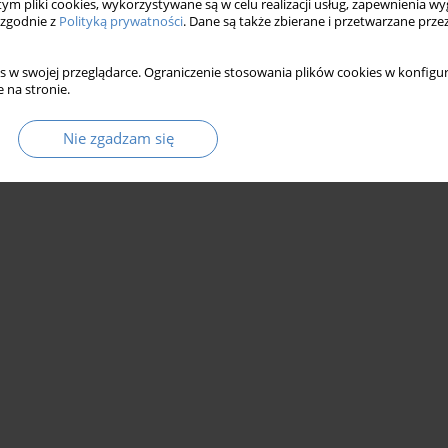
 tym pliki cookies, wykorzystywane są w celu realizacji usług, zapewnienia 
 zgodnie z
Polityką prywatności
. Dane są także zbierane i przetwarzane prze
s w swojej przeglądarce. Ograniczenie stosowania plików cookies w konfigur
 na stronie.
Nie zgadzam się