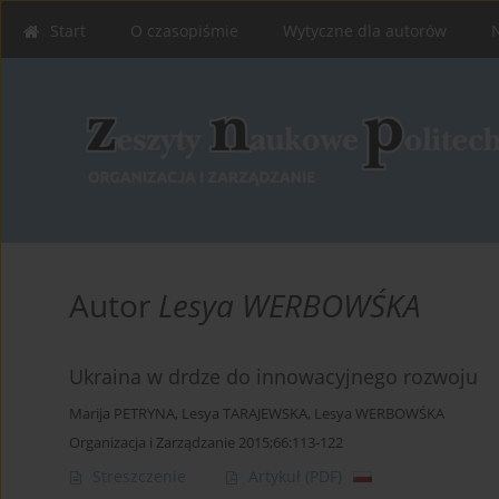
Start
O czasopiśmie
Wytyczne dla autorów
Autor
Lesya WERBOWŚKA
Ukraina w drdze do innowacyjnego rozwoju
Marija PETRYNA
,
Lesya TARAJEWSKA
,
Lesya WERBOWŚKA
Organizacja i Zarządzanie 2015;66:113-122
Streszczenie
Artykuł
(PDF)