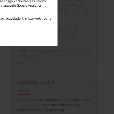
wygodnego korzystania ze strony
ROZWOJEM ORGANIZACJI” MOBILIZACJA,
z narzędzie Google Analytics
KOMERCJALIZACJA I WALORYZACJA WIEDZY
(06.05.2026 - 08.05.2026)
acji przeglądarki może wpłynąć na
Szklarska Poręba
XXXII Międzynarodowe Seminarium
Ergonomii (17.09.2025-19.09.2025)
Poznań
Szkoła Letnia Zarządzania 2025 (04.06.2025
- 06.06.2025)
Żnin
Najczęściej czytane
Miesiąc
Rok
Zasady zarządzania jakością według normy
ISO 9000:2015 jako ramy zarządzania
systemem utrzymania ruchu