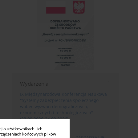
Wydarzenia
IX Międzynarodowa Konferencja Naukowa
"Systemy zabezpieczenia społecznego
wobec wyzwań demograficznych,
ekonomicznych i technologicznych"
(23.09.2026-24.09.2026)
Poznań
i o użytkownikach i ich
rządzeniach końcowych plików
XIII Konferencja Naukowa „ZARZĄDZANIE