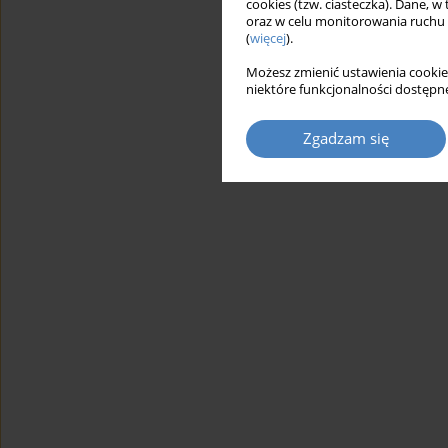
cookies (tzw. ciasteczka). Dane, w
oraz w celu monitorowania ruchu
(
więcej
).
Możesz zmienić ustawienia cookie
niektóre funkcjonalności dostępne
Zgadzam się