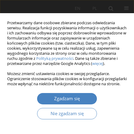
EN
PL
Przetwarzamy dane osobowe zbierane podczas odwiedzania
serwisu. Realizacja funkcji pozyskiwania informacji o użytkownikach
i ich zachowaniu odbywa się poprzez dobrowolnie wprowadzone w
formularzach informacje oraz zapisywanie w urządzeniach
końcowych plików cookies (tzw. ciasteczka). Dane, w tym pliki
cookies, wykorzystywane są w celu realizacji usług, zapewnienia
wygodnego korzystania ze strony oraz w celu monitorowania
Autor
Monika MAZUR
ruchu zgodnie z
Polityką prywatności
. Dane są także zbierane i
przetwarzane przez narzędzie Google Analytics (
więcej
).
Próba zastosowania eye-trackingu w
Możesz zmienić ustawienia cookies w swojej przeglądarce.
Ograniczenie stosowania plików cookies w konfiguracji przeglądarki
doskonalenu wybranego systemu
może wpłynąć na niektóre funkcjonalności dostępne na stronie.
informatycznego
Monika MAZUR
,
Maciej SZAFRAŃSKI
,
Tomasz DWOREK
Zgadzam się
Organizacja i Zarządzanie 2016;70:113-125
DOI
:
https://doi.org/10.21008/j.0239-9415.2016.070.08
Nie zgadzam się
Streszczenie
Artykuł
(PDF)