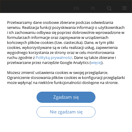
EN
PL
Przetwarzamy dane osobowe zbierane podczas odwiedzania
serwisu. Realizacja funkcji pozyskiwania informacji o użytkownikach
i ich zachowaniu odbywa się poprzez dobrowolnie wprowadzone w
formularzach informacje oraz zapisywanie w urządzeniach
końcowych plików cookies (tzw. ciasteczka). Dane, w tym pliki
cookies, wykorzystywane są w celu realizacji usług, zapewnienia
wygodnego korzystania ze strony oraz w celu monitorowania
Autor
Radosław Kot
ruchu zgodnie z
Polityką prywatności
. Dane są także zbierane i
przetwarzane przez narzędzie Google Analytics (
więcej
).
Możesz zmienić ustawienia cookies w swojej przeglądarce.
Wykorzystanie aplikacji mobilnych i ich wpływ na
Ograniczenie stosowania plików cookies w konfiguracji przeglądarki
zachowanie klientów przy nabywaniu dóbr
może wpłynąć na niektóre funkcjonalności dostępne na stronie.
konsumpcyjnych
Zgadzam się
Radosław Kot
,
Thi Huong Tra Lei
Organizacja i Zarządzanie 2019;80:263-287
Nie zgadzam się
DOI
:
https://doi.org/10.21008/j.0239-9415.2019.080.18
Streszczenie
Artykuł
(PDF)