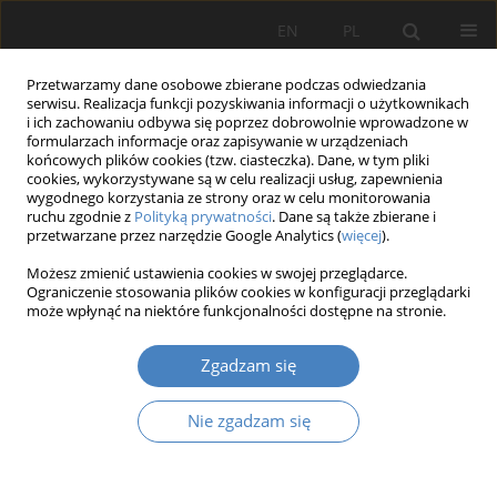
EN
PL
Przetwarzamy dane osobowe zbierane podczas odwiedzania
serwisu. Realizacja funkcji pozyskiwania informacji o użytkownikach
i ich zachowaniu odbywa się poprzez dobrowolnie wprowadzone w
formularzach informacje oraz zapisywanie w urządzeniach
końcowych plików cookies (tzw. ciasteczka). Dane, w tym pliki
cookies, wykorzystywane są w celu realizacji usług, zapewnienia
wygodnego korzystania ze strony oraz w celu monitorowania
Słowo kluczowe
utrzymanie
ruchu zgodnie z
Polityką prywatności
. Dane są także zbierane i
przetwarzane przez narzędzie Google Analytics (
więcej
).
Możesz zmienić ustawienia cookies w swojej przeglądarce.
Wybór najbardziej efektywnej strategii
Ograniczenie stosowania plików cookies w konfiguracji przeglądarki
utrzymania w elektrowni wodnej haditha z
może wpłynąć na niektóre funkcjonalności dostępne na stronie.
wykorzystaniem wielokryterialnej metody
Zgadzam się
wspomagania decyzji AHP
Abdulmuttalib A. MUHSEN
,
Grzegorz M. SZYMAŃSKI
,
Tahseen A.
Nie zgadzam się
MANKHI
,
Bashar ATTIYA
Organizacja i Zarządzanie 2018;78:113-136
DOI
:
https://doi.org/10.21008/j.0239-9415.2018.078.09