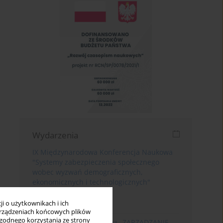
Wydarzenia
IX Międzynarodowa Konferencja Naukowa
"Systemy zabezpieczenia społecznego
wobec wyzwań demograficznych,
ekonomicznych i technologicznych"
(23.09.2026-24.09.2026)
i o użytkownikach i ich
Poznań
rządzeniach końcowych plików
wygodnego korzystania ze strony
XIII Konferencja Naukowa „ZARZĄDZANIE