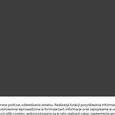
ne podczas odwiedzania serwisu. Realizacja funkcji pozyskiwania informacj
obrowolnie wprowadzone w formularzach informacje oraz zapisywanie w u
 tym pliki cookies, wykorzystywane są w celu realizacji usług, zapewnienia 