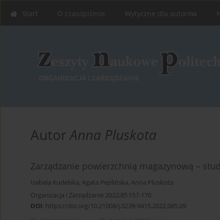
Start
O czasopiśmie
Wytyczne dla autorów
Autor
Anna Pluskota
Zarządzanie powierzchnią magazynową – stu
Izabela Kudelska
,
Agata Peplińska
,
Anna Pluskota
Organizacja i Zarządzanie 2022;85:157-170
DOI
:
https://doi.org/10.21008/j.0239-9415.2022.085.09