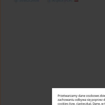
Streszczenie
Artykuł
(PDF)
Przetwarzamy dane osobowe zbiera
zachowaniu odbywa się poprzez d
cookies (tzw. ciasteczka). Dane, w