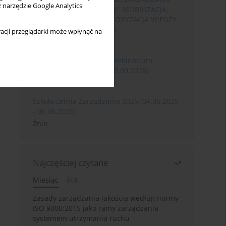
z narzędzie Google Analytics
ROZWOJEM ORGANIZACJI” MOBILIZACJA,
KOMERCJALIZACJA I WALORYZACJA WIEDZY
(06.05.2026 - 08.05.2026)
acji przeglądarki może wpłynąć na
Szklarska Poręba
XXXII Międzynarodowe Seminarium
Ergonomii (17.09.2025-19.09.2025)
Poznań
Szkoła Letnia Zarządzania 2025 (04.06.2025
- 06.06.2025)
Żnin
Najczęściej czytane
Miesiąc
Rok
Zasady zarządzania jakością według normy
ISO 9000:2015 jako ramy zarządzania
systemem utrzymania ruchu