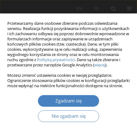
EN
PL
Przetwarzamy dane osobowe zbierane podczas odwiedzania
serwisu. Realizacja funkcji pozyskiwania informacji o użytkownikach
i ich zachowaniu odbywa się poprzez dobrowolnie wprowadzone w
formularzach informacje oraz zapisywanie w urządzeniach
końcowych plików cookies (tzw. ciasteczka). Dane, w tym pliki
cookies, wykorzystywane są w celu realizacji usług, zapewnienia
wygodnego korzystania ze strony oraz w celu monitorowania
Autor
Daniel Materna
ruchu zgodnie z
Polityką prywatności
. Dane są także zbierane i
przetwarzane przez narzędzie Google Analytics (
więcej
).
Możesz zmienić ustawienia cookies w swojej przeglądarce.
Studium przypadku: Zastosowanie narzędzi lean
Ograniczenie stosowania plików cookies w konfiguracji przeglądarki
manufacturing w celu poprawy efektywności
może wpłynąć na niektóre funkcjonalności dostępne na stronie.
pracy maszyny Biesse Techno Line FDT
Zgadzam się
Marta Pawłowska-Nowak
,
Daniel Materna
,
Łukasz Wower
,
Marek
Modelski
Nie zgadzam się
Organizacja i Zarządzanie 2024;89:85-114
DOI
:
https://doi.org/10.21008/j.0239-9415.2024.089.05
Streszczenie
Artykuł
(PDF)