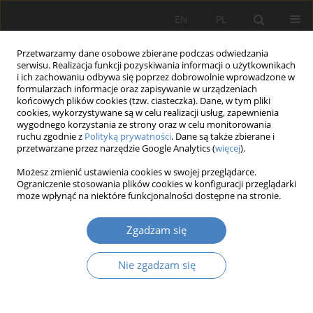
EN
PL
Przetwarzamy dane osobowe zbierane podczas odwiedzania
serwisu. Realizacja funkcji pozyskiwania informacji o użytkownikach
i ich zachowaniu odbywa się poprzez dobrowolnie wprowadzone w
formularzach informacje oraz zapisywanie w urządzeniach
końcowych plików cookies (tzw. ciasteczka). Dane, w tym pliki
cookies, wykorzystywane są w celu realizacji usług, zapewnienia
wygodnego korzystania ze strony oraz w celu monitorowania
Autor
Grecia TIRADO
ruchu zgodnie z
Polityką prywatności
. Dane są także zbierane i
przetwarzane przez narzędzie Google Analytics (
więcej
).
Możesz zmienić ustawienia cookies w swojej przeglądarce.
Rodzina i biznes w przedsiębiorstwach
Ograniczenie stosowania plików cookies w konfiguracji przeglądarki
rodzinnych krajów niskiego i wysokiego
może wpłynąć na niektóre funkcjonalności dostępne na stronie.
kontekstu kulturowego - badania z
Zgadzam się
wykorzystaniem teorii systemów szarych
Ewa WIĘCEK-JANKA
,
Marcela R. CONTRERAS LOERA
,
Joanna KIJEWSKA
,
Nie zgadzam się
Grecia TIRADO
Organizacja i Zarządzanie 2016;70:215-226
DOI
:
https://doi.org/10.21008/j.0239-9415.2016.070.16