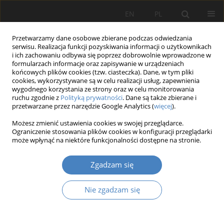
EN
PL
Przetwarzamy dane osobowe zbierane podczas odwiedzania
serwisu. Realizacja funkcji pozyskiwania informacji o użytkownikach
i ich zachowaniu odbywa się poprzez dobrowolnie wprowadzone w
formularzach informacje oraz zapisywanie w urządzeniach
końcowych plików cookies (tzw. ciasteczka). Dane, w tym pliki
cookies, wykorzystywane są w celu realizacji usług, zapewnienia
wygodnego korzystania ze strony oraz w celu monitorowania
Autor
Joanna Małecka
ruchu zgodnie z
Polityką prywatności
. Dane są także zbierane i
przetwarzane przez narzędzie Google Analytics (
więcej
).
Osoby z Niepełnosprawnością na Rynku Pracy -
Możesz zmienić ustawienia cookies w swojej przeglądarce.
Ograniczenie stosowania plików cookies w konfiguracji przeglądarki
Główne Wyzwania, Pierwsze Potrzeby
może wpłynąć na niektóre funkcjonalności dostępne na stronie.
Joanna Małecka
,
Dominik Czerkawski
,
Gerhard Wilhelm Weber
Organizacja i Zarządzanie 2021;83:81-96
Zgadzam się
DOI
:
https://doi.org/10.21008/j.0239-9415.2021.083.05
Nie zgadzam się
Streszczenie
Artykuł
(PDF)
Najprostszy Model Algorytmu Genetycznego