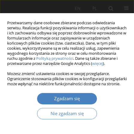
EN
PL
Przetwarzamy dane osobowe zbierane podczas odwiedzania
serwisu. Realizacja funkcji pozyskiwania informacji o użytkownikach
i ich zachowaniu odbywa się poprzez dobrowolnie wprowadzone w
formularzach informacje oraz zapisywanie w urządzeniach
końcowych plików cookies (tzw. ciasteczka). Dane, w tym pliki
cookies, wykorzystywane są w celu realizacji usług, zapewnienia
wygodnego korzystania ze strony oraz w celu monitorowania
Autor
Natalia Kopielska
ruchu zgodnie z
Polityką prywatności
. Dane są także zbierane i
przetwarzane przez narzędzie Google Analytics (
więcej
).
Możesz zmienić ustawienia cookies w swojej przeglądarce.
Sylwetka absolwenta Wydziału Inżynierii
Ograniczenie stosowania plików cookies w konfiguracji przeglądarki
Zarządzania Politechniki Poznańskiej oraz jego
może wpłynąć na niektóre funkcjonalności dostępne na stronie.
szanse na rynku pracy
Zgadzam się
Natalia Kopielska
Organizacja i Zarządzanie 2020;82:139-158
Nie zgadzam się
DOI
:
https://doi.org/10.21008/j.0239-9415.2020.082.10
Streszczenie
Artykuł
(PDF)