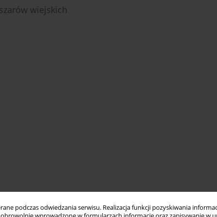
szarów wiejskich
ne podczas odwiedzania serwisu. Realizacja funkcji pozyskiwania informacj
obrowolnie wprowadzone w formularzach informacje oraz zapisywanie w u