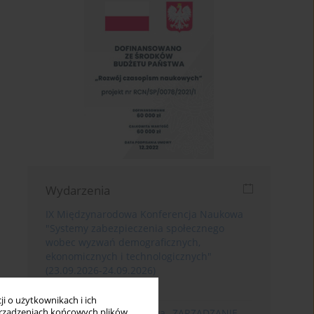
Wydarzenia
IX Międzynarodowa Konferencja Naukowa
"Systemy zabezpieczenia społecznego
wobec wyzwań demograficznych,
ekonomicznych i technologicznych"
(23.09.2026-24.09.2026)
Poznań
i o użytkownikach i ich
rządzeniach końcowych plików
XIII Konferencja Naukowa „ZARZĄDZANIE