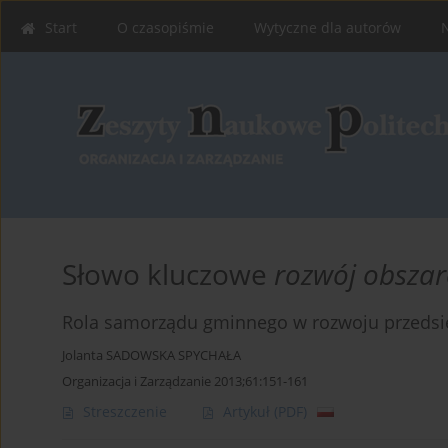
Start
O czasopiśmie
Wytyczne dla autorów
Słowo kluczowe
rozwój obszar
Rola samorządu gminnego w rozwoju przedsięb
Jolanta SADOWSKA SPYCHAŁA
Organizacja i Zarządzanie 2013;61:151-161
Streszczenie
Artykuł
(PDF)