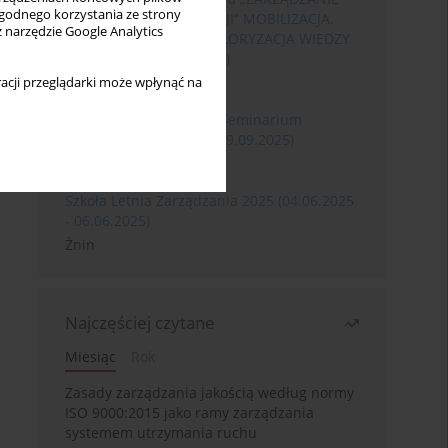
wygodnego korzystania ze strony
ROZWOJEM ORGANIZACJI” MOBILIZACJA,
z narzędzie Google Analytics
KOMERCJALIZACJA I WALORYZACJA WIEDZY
(06.05.2026 - 08.05.2026)
Szklarska Poręba
acji przeglądarki może wpłynąć na
XXXII Międzynarodowe Seminarium
Ergonomii (17.09.2025-19.09.2025)
Poznań
Szkoła Letnia Zarządzania 2025 (04.06.2025
- 06.06.2025)
Żnin
Najczęściej czytane
Miesiąc
Rok
Zasady zarządzania jakością według normy
ISO 9000:2015 jako ramy zarządzania
systemem utrzymania ruchu