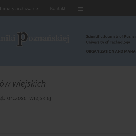
Numery archiwalne
Kontakt
ów wiejskich
iorczości wiejskiej