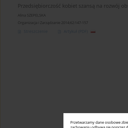
Przedsiębiorczość kobiet szansą na rozwój ob
Alina SZEPELSKA
Organizacja i Zarządzanie 2014;62:147-157
Streszczenie
Artykuł
(PDF)
Przetwarzamy dane osobowe zbiera
zachowaniu odbywa się poprzez d