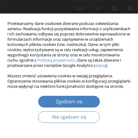
EN
PL
Przetwarzamy dane osobowe zbierane podczas odwiedzania
serwisu. Realizacja funkcji pozyskiwania informacji o użytkownikach
i ich zachowaniu odbywa się poprzez dobrowolnie wprowadzone w
formularzach informacje oraz zapisywanie w urządzeniach
końcowych plików cookies (tzw. ciasteczka). Dane, w tym pliki
cookies, wykorzystywane są w celu realizacji usług, zapewnienia
wygodnego korzystania ze strony oraz w celu monitorowania
Słowo kluczowe
wzrost
ruchu zgodnie z
Polityką prywatności
. Dane są także zbierane i
przetwarzane przez narzędzie Google Analytics (
więcej
).
gospodarczy
Możesz zmienić ustawienia cookies w swojej przeglądarce.
Ograniczenie stosowania plików cookies w konfiguracji przeglądarki
może wpłynąć na niektóre funkcjonalności dostępne na stronie.
Gospodarki w obliczu stóp procentowych bliskich
zera
Zgadzam się
Marcin Rafał Mrowiec
Organizacja i Zarządzanie 2025;91:41-56
Nie zgadzam się
DOI
:
https://doi.org/10.21008/j.0239-9415.2025.091.03
Streszczenie
Artykuł
(PDF)