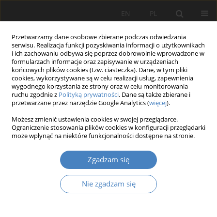
EN
PL
Przetwarzamy dane osobowe zbierane podczas odwiedzania
serwisu. Realizacja funkcji pozyskiwania informacji o użytkownikach
i ich zachowaniu odbywa się poprzez dobrowolnie wprowadzone w
formularzach informacje oraz zapisywanie w urządzeniach
końcowych plików cookies (tzw. ciasteczka). Dane, w tym pliki
cookies, wykorzystywane są w celu realizacji usług, zapewnienia
wygodnego korzystania ze strony oraz w celu monitorowania
Słowo kluczowe
zarządzanie
ruchu zgodnie z
Polityką prywatności
. Dane są także zbierane i
przetwarzane przez narzędzie Google Analytics (
więcej
).
MSP
Możesz zmienić ustawienia cookies w swojej przeglądarce.
Ograniczenie stosowania plików cookies w konfiguracji przeglądarki
może wpłynąć na niektóre funkcjonalności dostępne na stronie.
Logistyka międzynarodowa a uwarunkowania
zarządzania małymi i średnimi
Zgadzam się
przedsiębiorstwami branży TSL w Polsce.
Wybrane zagadnienia.
Nie zgadzam się
Karolina Anna Olejniczak
,
Anna Dębicka
Organizacja i Zarządzanie 2021;83:115-128
DOI
:
https://doi.org/10.21008/j.0239-9415.2021.083.07