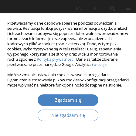
EN
PL
Przetwarzamy dane osobowe zbierane podczas odwiedzania
serwisu. Realizacja funkcji pozyskiwania informacji o użytkownikach
i ich zachowaniu odbywa się poprzez dobrowolnie wprowadzone w
formularzach informacje oraz zapisywanie w urządzeniach
końcowych plików cookies (tzw. ciasteczka). Dane, w tym pliki
cookies, wykorzystywane są w celu realizacji usług, zapewnienia
wygodnego korzystania ze strony oraz w celu monitorowania
2018 vol. 76
ruchu zgodnie z
Polityką prywatności
. Dane są także zbierane i
przetwarzane przez narzędzie Google Analytics (
więcej
).
Możesz zmienić ustawienia cookies w swojej przeglądarce.
Ograniczenie stosowania plików cookies w konfiguracji przeglądarki
Rola kultury organizacyjnej w
może wpłynąć na niektóre funkcjonalności dostępne na stronie.
modelu innowacji otwartych
Zgadzam się
Nie zgadzam się
1
1
Joanna ZIMMER
,
Katarzyna WALECKA-JANKOWSKA
,
2
Dominika MIERZWA