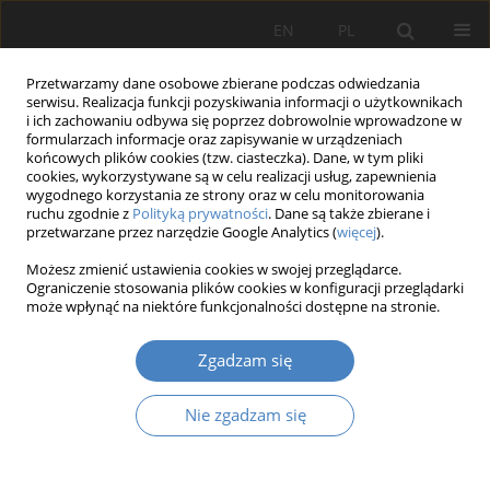
EN
PL
Przetwarzamy dane osobowe zbierane podczas odwiedzania
serwisu. Realizacja funkcji pozyskiwania informacji o użytkownikach
i ich zachowaniu odbywa się poprzez dobrowolnie wprowadzone w
formularzach informacje oraz zapisywanie w urządzeniach
końcowych plików cookies (tzw. ciasteczka). Dane, w tym pliki
cookies, wykorzystywane są w celu realizacji usług, zapewnienia
wygodnego korzystania ze strony oraz w celu monitorowania
Autor
Bożena ZWOLIŃSKA
ruchu zgodnie z
Polityką prywatności
. Dane są także zbierane i
przetwarzane przez narzędzie Google Analytics (
więcej
).
Możesz zmienić ustawienia cookies w swojej przeglądarce.
Badania wpływu wytwarzania komponentów w
Ograniczenie stosowania plików cookies w konfiguracji przeglądarki
gniazdach na proces montażu urządzeń
może wpłynąć na niektóre funkcjonalności dostępne na stronie.
chłodniczych
Zgadzam się
Edward MICHLOWICZ
,
Bożena ZWOLIŃSKA
Organizacja i Zarządzanie 2017;72:145-156
Nie zgadzam się
DOI
:
https://doi.org/10.21008/j.0239-9415.2017.072.11
Streszczenie
Artykuł
(PDF)