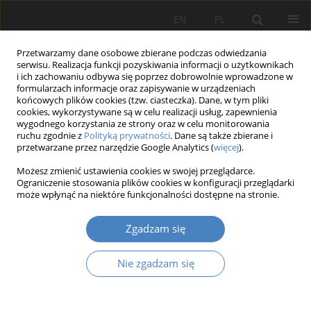
EN
PL
Przetwarzamy dane osobowe zbierane podczas odwiedzania
serwisu. Realizacja funkcji pozyskiwania informacji o użytkownikach
i ich zachowaniu odbywa się poprzez dobrowolnie wprowadzone w
formularzach informacje oraz zapisywanie w urządzeniach
końcowych plików cookies (tzw. ciasteczka). Dane, w tym pliki
cookies, wykorzystywane są w celu realizacji usług, zapewnienia
wygodnego korzystania ze strony oraz w celu monitorowania
Autor
Joanna KIJEWSKA
ruchu zgodnie z
Polityką prywatności
. Dane są także zbierane i
przetwarzane przez narzędzie Google Analytics (
więcej
).
Koncepcja procesu współpracy przedsiębiorstwa
Możesz zmienić ustawienia cookies w swojej przeglądarce.
Ograniczenie stosowania plików cookies w konfiguracji przeglądarki
z kluczowym klientem
może wpłynąć na niektóre funkcjonalności dostępne na stronie.
Joanna KIJEWSKA
Organizacja i Zarządzanie 2012;58:17-28
Zgadzam się
Streszczenie
Artykuł
(PDF)
Nie zgadzam się
Znaczenie transformacji i transferu wiedzy w
procesie innowacji