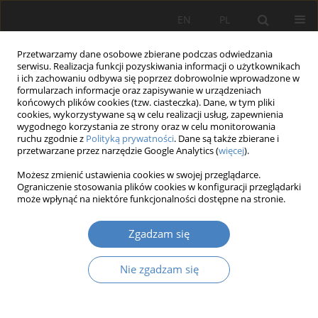
EN
PL
Przetwarzamy dane osobowe zbierane podczas odwiedzania
serwisu. Realizacja funkcji pozyskiwania informacji o użytkownikach
i ich zachowaniu odbywa się poprzez dobrowolnie wprowadzone w
formularzach informacje oraz zapisywanie w urządzeniach
końcowych plików cookies (tzw. ciasteczka). Dane, w tym pliki
cookies, wykorzystywane są w celu realizacji usług, zapewnienia
wygodnego korzystania ze strony oraz w celu monitorowania
Autor
Michał Igielski
ruchu zgodnie z
Polityką prywatności
. Dane są także zbierane i
przetwarzane przez narzędzie Google Analytics (
więcej
).
Możesz zmienić ustawienia cookies w swojej przeglądarce.
Budowa przewagi konkurencyjnej przez
Ograniczenie stosowania plików cookies w konfiguracji przeglądarki
współczesne przedsiębiorstwa w nowych realiach
może wpłynąć na niektóre funkcjonalności dostępne na stronie.
gospodarczych
Zgadzam się
Michał IGIELSKI
Organizacja i Zarządzanie 2018;76:113-123
Nie zgadzam się
DOI
:
https://doi.org/10.21008/j.0239-9415.2018.076.08
Streszczenie
Artykuł
(PDF)