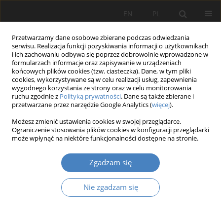
EN
PL
Przetwarzamy dane osobowe zbierane podczas odwiedzania
serwisu. Realizacja funkcji pozyskiwania informacji o użytkownikach
i ich zachowaniu odbywa się poprzez dobrowolnie wprowadzone w
formularzach informacje oraz zapisywanie w urządzeniach
końcowych plików cookies (tzw. ciasteczka). Dane, w tym pliki
cookies, wykorzystywane są w celu realizacji usług, zapewnienia
wygodnego korzystania ze strony oraz w celu monitorowania
2013 vol. 61
ruchu zgodnie z
Polityką prywatności
. Dane są także zbierane i
przetwarzane przez narzędzie Google Analytics (
więcej
).
Możesz zmienić ustawienia cookies w swojej przeglądarce.
Ograniczenie stosowania plików cookies w konfiguracji przeglądarki
On reasons of corporate social
może wpłynąć na niektóre funkcjonalności dostępne na stronie.
responsibility: an integrative
Zgadzam się
perspective
Nie zgadzam się
1
1
Dumitru ZAIŢ
,
Angelica-Nicoleta ONEA
,