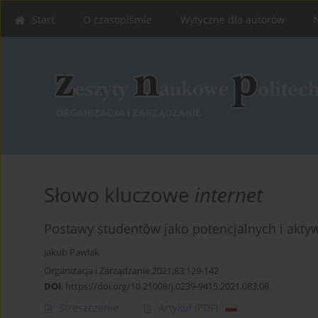
Start
O czasopiśmie
Wytyczne dla autorów
Słowo kluczowe
internet
Postawy studentów jako potencjalnych i akty
Jakub Pawlak
Organizacja i Zarządzanie 2021;83:129-142
DOI
:
https://doi.org/10.21008/j.0239-9415.2021.083.08
Streszczenie
Artykuł
(PDF)