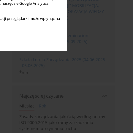
z narzędzie Google Analytics
ROZWOJEM ORGANIZACJI” MOBILIZACJA,
KOMERCJALIZACJA I WALORYZACJA WIEDZY
(06.05.2026 - 08.05.2026)
acji przeglądarki może wpłynąć na
Szklarska Poręba
XXXII Międzynarodowe Seminarium
Ergonomii (17.09.2025-19.09.2025)
Poznań
Szkoła Letnia Zarządzania 2025 (04.06.2025
- 06.06.2025)
Żnin
Najczęściej czytane
Miesiąc
Rok
Zasady zarządzania jakością według normy
ISO 9000:2015 jako ramy zarządzania
systemem utrzymania ruchu