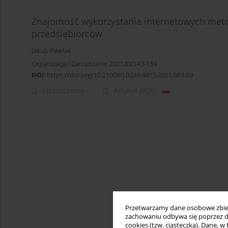
Znajomość wykorzystania internetowych metod
przedsiębiorców
Jakub Pawlak
Organizacja i Zarządzanie 2021;83:143-154
DOI
:
https://doi.org/10.21008/j.0239-9415.2021.083.09
Streszczenie
Artykuł
(PDF)
Przetwarzamy dane osobowe zbiera
zachowaniu odbywa się poprzez d
cookies (tzw. ciasteczka). Dane, w