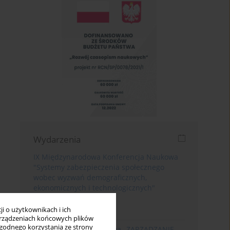
Wydarzenia
IX Międzynarodowa Konferencja Naukowa
"Systemy zabezpieczenia społecznego
wobec wyzwań demograficznych,
ekonomicznych i technologicznych"
(23.09.2026-24.09.2026)
i o użytkownikach i ich
Poznań
rządzeniach końcowych plików
wygodnego korzystania ze strony
XIII Konferencja Naukowa „ZARZĄDZANIE