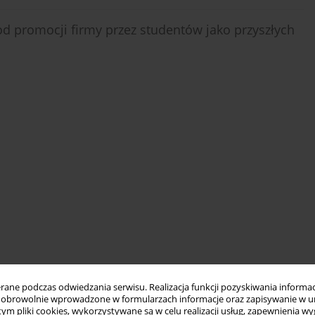
 promocji firmy przez studentów jako przyszłych
ne podczas odwiedzania serwisu. Realizacja funkcji pozyskiwania informacj
obrowolnie wprowadzone w formularzach informacje oraz zapisywanie w u
 tym pliki cookies, wykorzystywane są w celu realizacji usług, zapewnienia 