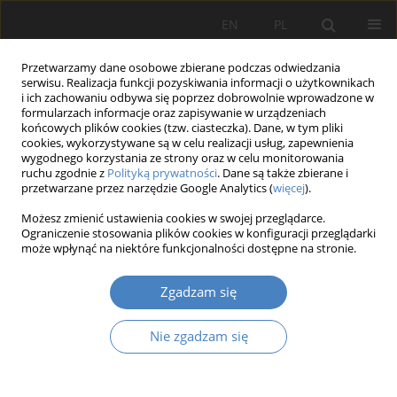
EN
PL
Przetwarzamy dane osobowe zbierane podczas odwiedzania
serwisu. Realizacja funkcji pozyskiwania informacji o użytkownikach
i ich zachowaniu odbywa się poprzez dobrowolnie wprowadzone w
formularzach informacje oraz zapisywanie w urządzeniach
końcowych plików cookies (tzw. ciasteczka). Dane, w tym pliki
cookies, wykorzystywane są w celu realizacji usług, zapewnienia
wygodnego korzystania ze strony oraz w celu monitorowania
Autor
Anna Dąbrowska
ruchu zgodnie z
Polityką prywatności
. Dane są także zbierane i
przetwarzane przez narzędzie Google Analytics (
więcej
).
Możesz zmienić ustawienia cookies w swojej przeglądarce.
Ocena wybranych środowiskowych
Ograniczenie stosowania plików cookies w konfiguracji przeglądarki
uwarunkowań organizacji pracy ratowników
może wpłynąć na niektóre funkcjonalności dostępne na stronie.
górniczych
Zgadzam się
Anna MARSZAŁEK
,
Grażyna BARTKOWIAK
,
Anna DĄBROWSKA
,
Sylwia
KRZEMIŃSKA
Nie zgadzam się
Organizacja i Zarządzanie 2017;73:197-211
DOI
:
https://doi.org/10.21008/j.0239-9415.2017.073.13
Streszczenie
Artykuł
(PDF)