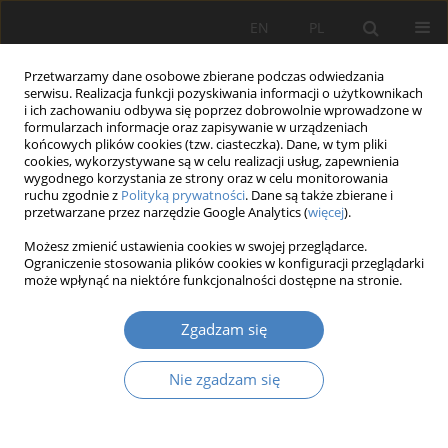
EN
PL
Przetwarzamy dane osobowe zbierane podczas odwiedzania
serwisu. Realizacja funkcji pozyskiwania informacji o użytkownikach
i ich zachowaniu odbywa się poprzez dobrowolnie wprowadzone w
formularzach informacje oraz zapisywanie w urządzeniach
końcowych plików cookies (tzw. ciasteczka). Dane, w tym pliki
cookies, wykorzystywane są w celu realizacji usług, zapewnienia
wygodnego korzystania ze strony oraz w celu monitorowania
Autor
Dariusz KALWASIŃSKI
ruchu zgodnie z
Polityką prywatności
. Dane są także zbierane i
przetwarzane przez narzędzie Google Analytics (
więcej
).
Możesz zmienić ustawienia cookies w swojej przeglądarce.
Symulacja wrażenia dotyku na przykładzie
Ograniczenie stosowania plików cookies w konfiguracji przeglądarki
użytkowania symulatora
może wpłynąć na niektóre funkcjonalności dostępne na stronie.
Dariusz KALWASIŃSKI
Zgadzam się
Organizacja i Zarządzanie 2015;65:31-42
Streszczenie
Artykuł
(PDF)
Nie zgadzam się
Zgłoś artykuł