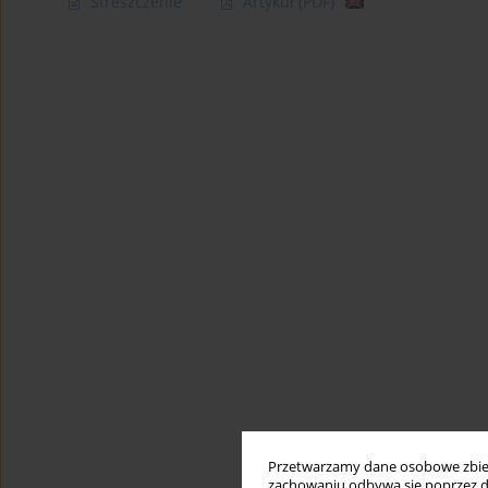
Streszczenie
Artykuł
(PDF)
Przetwarzamy dane osobowe zbiera
zachowaniu odbywa się poprzez d