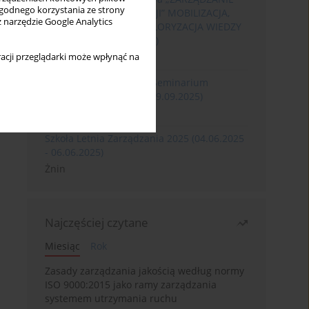
wygodnego korzystania ze strony
ROZWOJEM ORGANIZACJI” MOBILIZACJA,
z narzędzie Google Analytics
KOMERCJALIZACJA I WALORYZACJA WIEDZY
(06.05.2026 - 08.05.2026)
Szklarska Poręba
acji przeglądarki może wpłynąć na
XXXII Międzynarodowe Seminarium
Ergonomii (17.09.2025-19.09.2025)
Poznań
Szkoła Letnia Zarządzania 2025 (04.06.2025
- 06.06.2025)
Żnin
Najczęściej czytane
Miesiąc
Rok
Zasady zarządzania jakością według normy
ISO 9000:2015 jako ramy zarządzania
systemem utrzymania ruchu