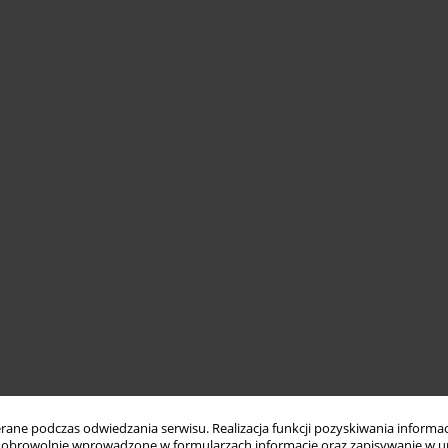
ne podczas odwiedzania serwisu. Realizacja funkcji pozyskiwania informacj
obrowolnie wprowadzone w formularzach informacje oraz zapisywanie w u