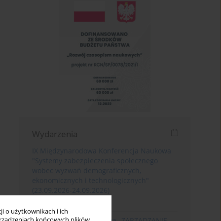
Wydarzenia
IX Międzynarodowa Konferencja Naukowa
"Systemy zabezpieczenia społecznego
wobec wyzwań demograficznych,
ekonomicznych i technologicznych"
(23.09.2026-24.09.2026)
Poznań
i o użytkownikach i ich
rządzeniach końcowych plików
XIII Konferencja Naukowa „ZARZĄDZANIE