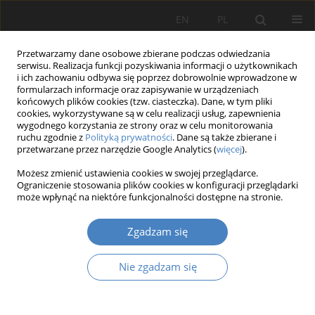
EN
PL
Przetwarzamy dane osobowe zbierane podczas odwiedzania
serwisu. Realizacja funkcji pozyskiwania informacji o użytkownikach
i ich zachowaniu odbywa się poprzez dobrowolnie wprowadzone w
formularzach informacje oraz zapisywanie w urządzeniach
końcowych plików cookies (tzw. ciasteczka). Dane, w tym pliki
cookies, wykorzystywane są w celu realizacji usług, zapewnienia
wygodnego korzystania ze strony oraz w celu monitorowania
Autor
Lesya VERBOVSKA
ruchu zgodnie z
Polityką prywatności
. Dane są także zbierane i
przetwarzane przez narzędzie Google Analytics (
więcej
).
Możesz zmienić ustawienia cookies w swojej przeglądarce.
Strategies of local development: successful
Ograniczenie stosowania plików cookies w konfiguracji przeglądarki
approaches and methods
może wpłynąć na niektóre funkcjonalności dostępne na stronie.
Galyna VASYLCHENKO
,
Serhii VASYLCHENKO
,
Lesya VERBOVSKA
Zgadzam się
Organizacja i Zarządzanie 2017;75:301-307
DOI
:
https://doi.org/10.21008/J.0239-9415.2017.075.23
Nie zgadzam się
Streszczenie
Artykuł
(PDF)