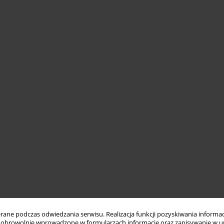
ne podczas odwiedzania serwisu. Realizacja funkcji pozyskiwania informacj
obrowolnie wprowadzone w formularzach informacje oraz zapisywanie w u