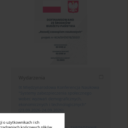
Wydarzenia
IX Międzynarodowa Konferencja Naukowa
"Systemy zabezpieczenia społecznego
wobec wyzwań demograficznych,
ekonomicznych i technologicznych"
(23.09.2026-24.09.2026)
Poznań
i o użytkownikach i ich
rządzeniach końcowych plików
XIII Konferencja Naukowa „ZARZĄDZANIE