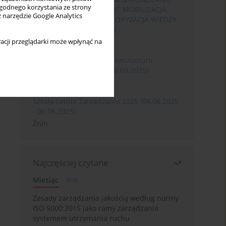
wygodnego korzystania ze strony
ROZWOJEM ORGANIZACJI” MOBILIZACJA,
z narzędzie Google Analytics
KOMERCJALIZACJA I WALORYZACJA WIEDZY
(06.05.2026 - 08.05.2026)
Szklarska Poręba
acji przeglądarki może wpłynąć na
XXXII Międzynarodowe Seminarium
Ergonomii (17.09.2025-19.09.2025)
Poznań
Szkoła Letnia Zarządzania 2025 (04.06.2025
- 06.06.2025)
Żnin
Najczęściej czytane
Miesiąc
Rok
Zasady zarządzania jakością według normy
ISO 9000:2015 jako ramy zarządzania
systemem utrzymania ruchu