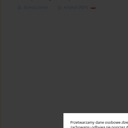
Streszczenie
Artykuł
(PDF)
Przetwarzamy dane osobowe zbiera
zachowaniu odbywa się poprzez d