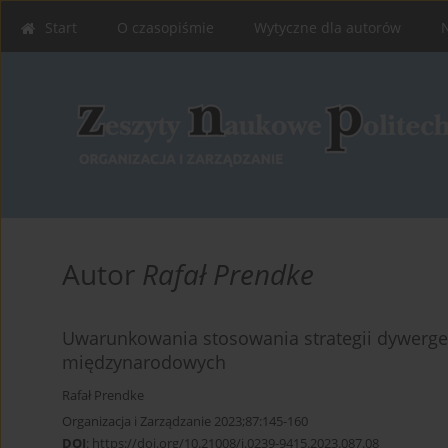
Start
O czasopiśmie
Wytyczne dla autorów
Autor
Rafał Prendke
Uwarunkowania stosowania strategii dywergen
międzynarodowych
Rafał Prendke
Organizacja i Zarządzanie 2023;87:145-160
DOI
:
https://doi.org/10.21008/j.0239-9415.2023.087.08