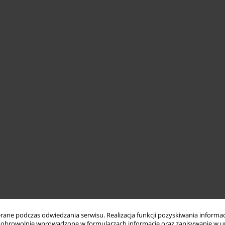
ne podczas odwiedzania serwisu. Realizacja funkcji pozyskiwania informacj
obrowolnie wprowadzone w formularzach informacje oraz zapisywanie w u