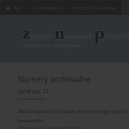
Start
O czasopiśmie
Wytyczne dla autorów
Numery archiwalne
2018 vol. 77
Media społecznościowe w marketingu współc
Karolina BEYER
Organizacja i Zarządzanie 2018;77:5-15