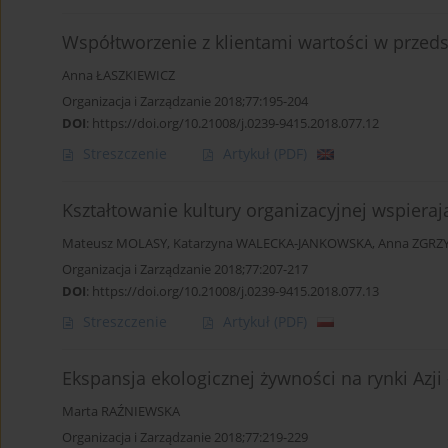
Współtworzenie z klientami wartości w przed
Anna ŁASZKIEWICZ
Organizacja i Zarządzanie 2018;77:195-204
DOI
:
https://doi.org/10.21008/j.0239-9415.2018.077.12
Streszczenie
Artykuł
(PDF)
Kształtowanie kultury organizacyjnej wspiera
Mateusz MOLASY
,
Katarzyna WALECKA-JANKOWSKA
,
Anna ZGRZ
Organizacja i Zarządzanie 2018;77:207-217
DOI
:
https://doi.org/10.21008/j.0239-9415.2018.077.13
Streszczenie
Artykuł
(PDF)
Ekspansja ekologicznej żywności na rynki Azj
Marta RAŹNIEWSKA
Organizacja i Zarządzanie 2018;77:219-229