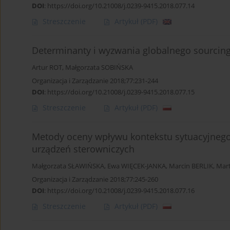
DOI
:
https://doi.org/10.21008/j.0239-9415.2018.077.14
Streszczenie
Artykuł
(PDF)
Determinanty i wyzwania globalnego sourcing
Artur ROT
,
Małgorzata SOBIŃSKA
Organizacja i Zarządzanie 2018;77:231-244
DOI
:
https://doi.org/10.21008/j.0239-9415.2018.077.15
Streszczenie
Artykuł
(PDF)
Metody oceny wpływu kontekstu sytuacyjnego
urządzeń sterowniczych
Małgorzata SŁAWIŃSKA
,
Ewa WIĘCEK-JANKA
,
Marcin BERLIK
,
Mar
Organizacja i Zarządzanie 2018;77:245-260
DOI
:
https://doi.org/10.21008/j.0239-9415.2018.077.16
Streszczenie
Artykuł
(PDF)