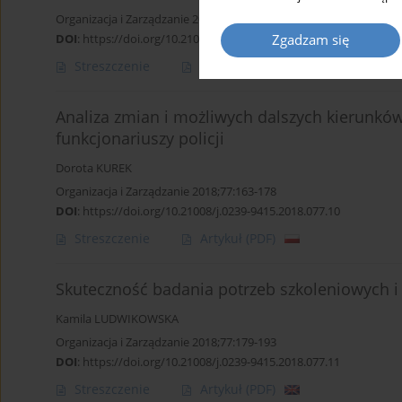
Organizacja i Zarządzanie 2018;77:145-162
Zgadzam się
DOI
:
https://doi.org/10.21008/j.0239-9415.2018.077.09
Streszczenie
Artykuł
(PDF)
Analiza zmian i możliwych dalszych kierunk
funkcjonariuszy policji
Dorota KUREK
Organizacja i Zarządzanie 2018;77:163-178
DOI
:
https://doi.org/10.21008/j.0239-9415.2018.077.10
Streszczenie
Artykuł
(PDF)
Skuteczność badania potrzeb szkoleniowych i
Kamila LUDWIKOWSKA
Organizacja i Zarządzanie 2018;77:179-193
DOI
:
https://doi.org/10.21008/j.0239-9415.2018.077.11
Streszczenie
Artykuł
(PDF)