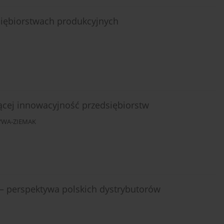
siębiorstwach produkcyjnych
jącej innowacyjność przedsiębiorstw
YWA-ZIEMAK
i – perspektywa polskich dystrybutorów