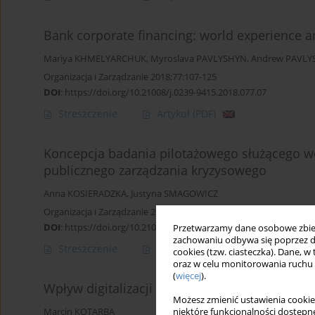
Bank corporate financing: world experience an
Mariya KHMELYARCHUK
,
Myroslava PAVLYSHYN
,
Andrew PAVLY
Organizacja i Zarządzanie 2018;77:107-125
DOI
:
https://doi.org/10.21008/j.0239-9415.2018.077.07
Streszczenie
Artykuł
(PDF)
Koncepcja badania pilotażowego służącego we
publicznego zarządzania kryzysowego
Anna KOSIERADZKA
,
Justyna SMAGOWICZ
Organizacja i Zarządzanie 2018;77:127-143
DOI
:
https://doi.org/10.21008/j.0239-9415.2018.077.08
Przetwarzamy dane osobowe zbiera
zachowaniu odbywa się poprzez d
Streszczenie
Artykuł
(PDF)
cookies (tzw. ciasteczka). Dane, w
oraz w celu monitorowania ruchu
(
więcej
).
Wpływ digitalizacji na transakcje M&A w ban
Możesz zmienić ustawienia cookie
niektóre funkcjonalności dostępne
Marcin KOTARBA