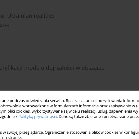
d Ukrainian realities
SHYN
ryfikacji modelu dojrzałości w obszarze
ne podczas odwiedzania serwisu. Realizacja funkcji pozyskiwania informacj
obrowolnie wprowadzone w formularzach informacje oraz zapisywanie w u
 tym pliki cookies, wykorzystywane są w celu realizacji usług, zapewnienia 
 zgodnie z
Polityką prywatności
. Dane są także zbierane i przetwarzane prze
kowości
s w swojej przeglądarce. Ograniczenie stosowania plików cookies w konfigur
 na stronie.