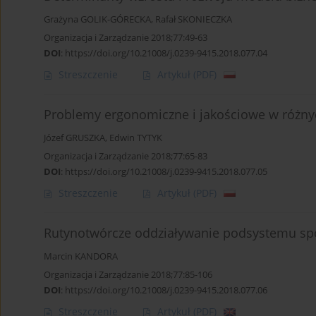
Grażyna GOLIK-GÓRECKA
,
Rafał SKONIECZKA
Organizacja i Zarządzanie 2018;77:49-63
DOI
:
https://doi.org/10.21008/j.0239-9415.2018.077.04
Streszczenie
Artykuł
(PDF)
Problemy ergonomiczne i jakościowe w różnyc
Józef GRUSZKA
,
Edwin TYTYK
Organizacja i Zarządzanie 2018;77:65-83
DOI
:
https://doi.org/10.21008/j.0239-9415.2018.077.05
Streszczenie
Artykuł
(PDF)
Rutynotwórcze oddziaływanie podsystemu spo
Marcin KANDORA
Organizacja i Zarządzanie 2018;77:85-106
DOI
:
https://doi.org/10.21008/j.0239-9415.2018.077.06
Streszczenie
Artykuł
(PDF)