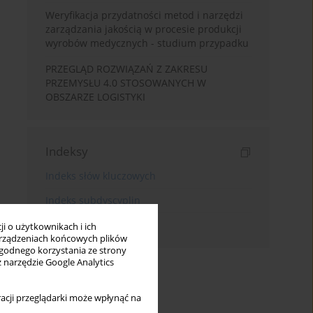
Weryfikacja przydatności metod i narzędzi
zarządzania jakością w procesie produkcji
wyrobów medycznych - studium przypadku
PRZEGLĄD ROZWIĄZAŃ Z ZAKRESU
PRZEMYSŁU 4.0 STOSOWANYCH W
OBSZARZE LOGISTYKI
Indeksy
Indeks słów kluczowych
Indeks subdyscyplin
Indeks autorów
i o użytkownikach i ich
rządzeniach końcowych plików
wygodnego korzystania ze strony
z narzędzie Google Analytics
acji przeglądarki może wpłynąć na