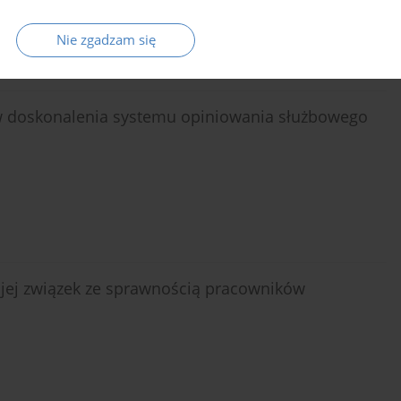
Nie zgadzam się
ów doskonalenia systemu opiniowania służbowego
 jej związek ze sprawnością pracowników