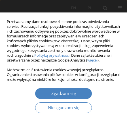
EN
PL
Przetwarzamy dane osobowe zbierane podczas odwiedzania
serwisu. Realizacja funkcji pozyskiwania informacji o użytkownikach
i ich zachowaniu odbywa się poprzez dobrowolnie wprowadzone w
formularzach informacje oraz zapisywanie w urządzeniach
końcowych plików cookies (tzw. ciasteczka). Dane, w tym pliki
cookies, wykorzystywane są w celu realizacji usług, zapewnienia
wygodnego korzystania ze strony oraz w celu monitorowania
Autor
Karolina OLEJNICZAK
ruchu zgodnie z
Polityką prywatności
. Dane są także zbierane i
przetwarzane przez narzędzie Google Analytics (
więcej
).
Wpływ pandemii na działalność gospodarczą i
Możesz zmienić ustawienia cookies w swojej przeglądarce.
Ograniczenie stosowania plików cookies w konfiguracji przeglądarki
sektor transportowy w Polsce
może wpłynąć na niektóre funkcjonalności dostępne na stronie.
Karolina Anna Olejniczak
,
Anna Dębicka
,
Klaudia Krawczyk
,
Marta
Hoffmann
Zgadzam się
Organizacja i Zarządzanie 2023;88:127-142
DOI
:
https://doi.org/10.21008/j.0239-9415.2023.088.07
Nie zgadzam się
Streszczenie
Artykuł
(PDF)