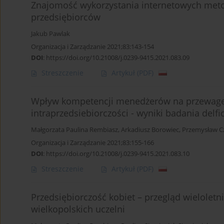
Znajomość wykorzystania internetowych metod
przedsiębiorców
Jakub Pawlak
Organizacja i Zarządzanie 2021;83:143-154
DOI
:
https://doi.org/10.21008/j.0239-9415.2021.083.09
Streszczenie
Artykuł
(PDF)
Wpływ kompetencji menedżerów na przewagę 
intraprzedsiebiorczości - wyniki badania delfi
Małgorzata Paulina Rembiasz
,
Arkadiusz Borowiec
,
Przemysław C
Organizacja i Zarządzanie 2021;83:155-166
DOI
:
https://doi.org/10.21008/j.0239-9415.2021.083.10
Streszczenie
Artykuł
(PDF)
Przedsiębiorczość kobiet – przegląd wielole
wielkopolskich uczelni