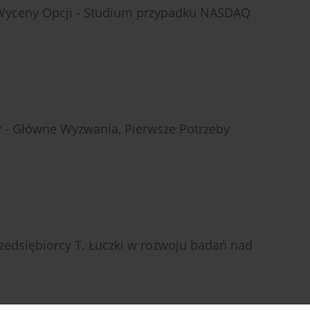
Wyceny Opcji - Studium przypadku NASDAQ
 - Główne Wyzwania, Pierwsze Potrzeby
edsiębiorcy T. Łuczki w rozwoju badań nad