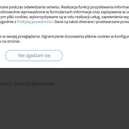
ne podczas odwiedzania serwisu. Realizacja funkcji pozyskiwania informacj
obrowolnie wprowadzone w formularzach informacje oraz zapisywanie w u
 tym pliki cookies, wykorzystywane są w celu realizacji usług, zapewnienia 
 zgodnie z
Polityką prywatności
. Dane są także zbierane i przetwarzane prze
arządzania małymi i średnimi przedsiębiorstwami
s w swojej przeglądarce. Ograniczenie stosowania plików cookies w konfigur
 na stronie.
Nie zgadzam się
wnych przedsiębiorców