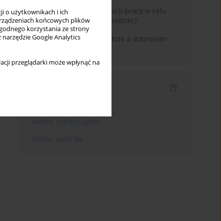
Zastosowanie standaryzacji pracy w celu
i o użytkownikach i ich
poprawy efektywności produkcji
rządzeniach końcowych plików
wygodnego korzystania ze strony
z narzędzie Google Analytics
Wybrane praktyki zarządcze a dobrostan
pracowniczy
acji przeglądarki może wpłynąć na
Indeksy
Indeks słów kluczowych
Indeks subdyscyplin
Indeks autorów