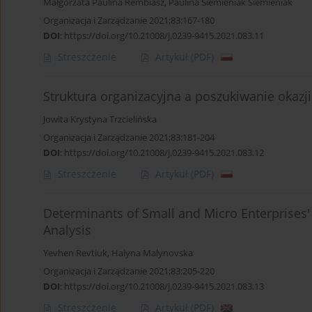
Małgorzata Paulina Rembiasz
,
Paulina Siemieniak Siemieniak
Organizacja i Zarządzanie 2021;83:167-180
DOI
:
https://doi.org/10.21008/j.0239-9415.2021.083.11
Streszczenie
Artykuł
(PDF)
Struktura organizacyjna a poszukiwanie okazj
Jowita Krystyna Trzcielińska
Organizacja i Zarządzanie 2021;83:181-204
DOI
:
https://doi.org/10.21008/j.0239-9415.2021.083.12
Streszczenie
Artykuł
(PDF)
Determinants of Small and Micro Enterprises'
Analysis
Yevhen Revtiuk
,
Halyna Malynovska
Organizacja i Zarządzanie 2021;83:205-220
DOI
:
https://doi.org/10.21008/j.0239-9415.2021.083.13
Streszczenie
Artykuł
(PDF)