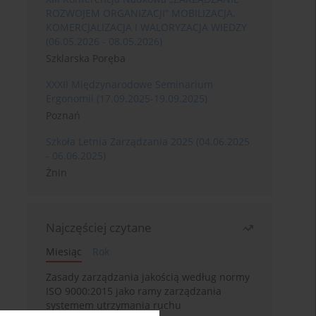
ROZWOJEM ORGANIZACJI” MOBILIZACJA,
KOMERCJALIZACJA I WALORYZACJA WIEDZY
(06.05.2026 - 08.05.2026)
Szklarska Poręba
XXXII Międzynarodowe Seminarium
Ergonomii (17.09.2025-19.09.2025)
Poznań
Szkoła Letnia Zarządzania 2025 (04.06.2025
- 06.06.2025)
Żnin
Najczęściej czytane
Miesiąc
Rok
Zasady zarządzania jakością według normy
ISO 9000:2015 jako ramy zarządzania
systemem utrzymania ruchu